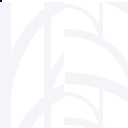
三角フェンス協会
939-1518 富山県南砺市松原220-6 株式会社ビーセーフ内
Tel 0763-22-1275 / Fax 0763-22-7836
Mail
info@sankaku-fence.jp
Copyright(c) SANKAKU FENCE Association Co.,Ltd.All Rights Reserved.