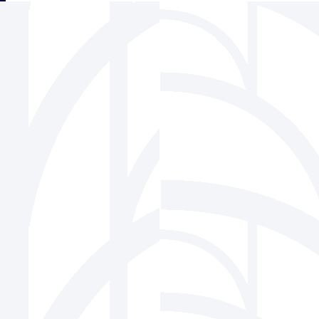
三角フェンス協会
939-1518 富山県南砺市松原220-6 株式会社ビーセーフ内
Tel 0763-22-1275 / Fax 0763-22-7836
Mail
info@sankaku-fence.jp
Copyright(c) SANKAKU FENCE Association Co.,Ltd.All Rights Reserved.