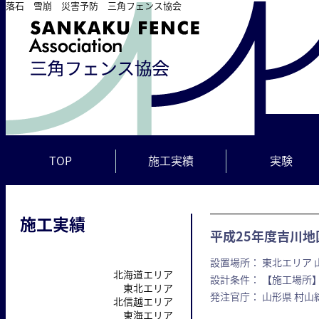
落石 雪崩 災害予防 三角フェンス協会
TOP
施工実績
実験
施工実績
平成25年度吉川
設置場所： 東北エリア 
北海道エリア
設計条件： 【施工場所】
東北エリア
発注官庁： 山形県 村
北信越エリア
東海エリア