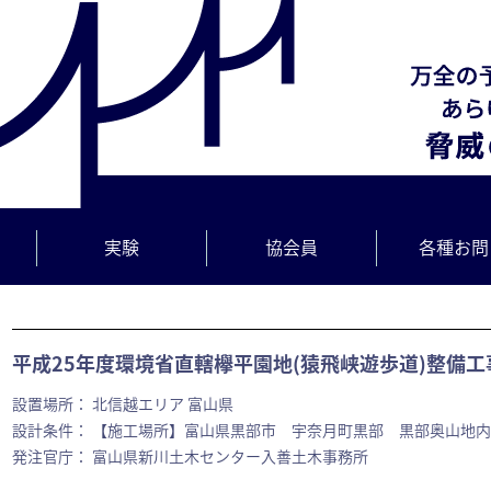
実験
協会員
各種お問
平成25年度環境省直轄欅平園地(猿飛峡遊歩道)整備工
設置場所： 北信越エリア 富山県
設計条件： 【施工場所】富山県黒部市 宇奈月町黒部 黒部奥山地内 【柵
発注官庁： 富山県新川土木センター入善土木事務所