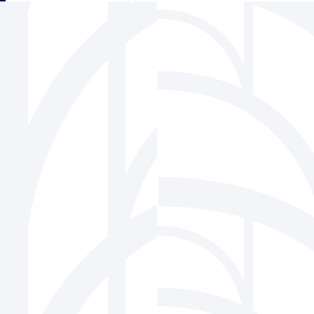
三角フェンス協会
939-1518 富山県南砺市松原220-6 株式会社ビーセーフ内
Tel 0763-22-1275 / Fax 0763-22-7836
Mail
info@sankaku-fence.jp
Copyright(c) SANKAKU FENCE Association Co.,Ltd.All Rights Reserved.