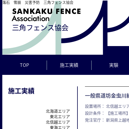
落石 雪崩 災害予防 三角フェンス協会
TOP
施工実績
実験
施工実績
一般県道坊金虫川
設置場所： 北信越エリア
北海道エリア
設計条件： 【施工場所】
東北エリア
発注官庁： 新潟県上越
北信越エリア
東海エリア