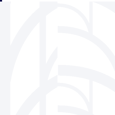
三角フェンス協会
939-1518 富山県南砺市松原220-6 株式会社ビーセーフ内
Tel 0763-22-1275 / Fax 0763-22-7836
Mail
info@sankaku-fence.jp
Copyright(c) SANKAKU FENCE Association Co.,Ltd.All Rights Reserved.