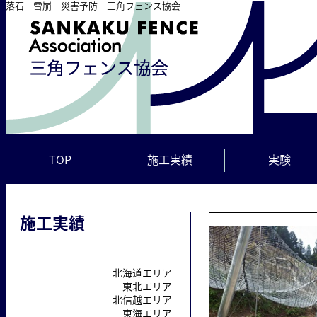
落石 雪崩 災害予防 三角フェンス協会
TOP
施工実績
実験
施工実績
北海道エリア
東北エリア
北信越エリア
東海エリア