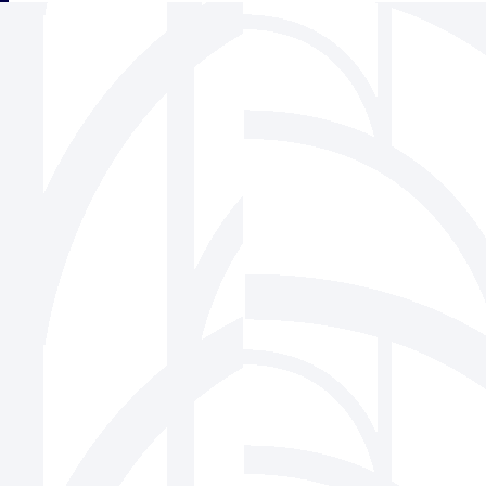
三角フェンス協会
939-1518 富山県南砺市松原220-6 株式会社ビーセーフ内
Tel 0763-22-1275 / Fax 0763-22-7836
Mail
info@sankaku-fence.jp
Copyright(c) SANKAKU FENCE Association Co.,Ltd.All Rights Reserved.