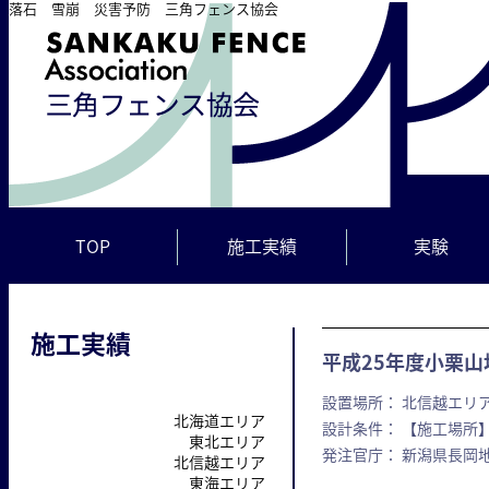
落石 雪崩 災害予防 三角フェンス協会
TOP
施工実績
実験
施工実績
平成25年度小栗山
設置場所： 北信越エリア
北海道エリア
設計条件： 【施工場所】
東北エリア
発注官庁： 新潟県長岡
北信越エリア
東海エリア