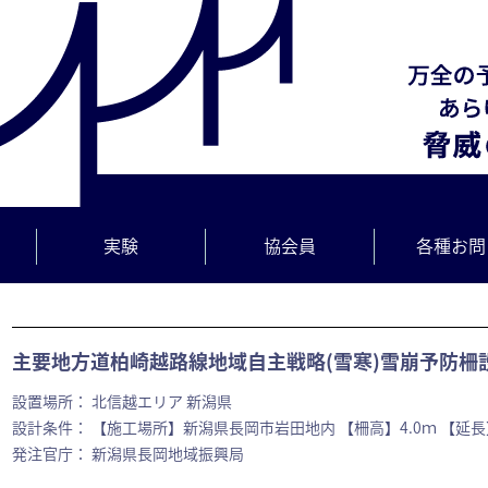
実験
協会員
各種お問
主要地方道柏崎越路線地域自主戦略(雪寒)雪崩予防柵設
設置場所： 北信越エリア 新潟県
設計条件： 【施工場所】新潟県長岡市岩田地内 【柵高】4.0ｍ 【延長】
発注官庁： 新潟県長岡地域振興局