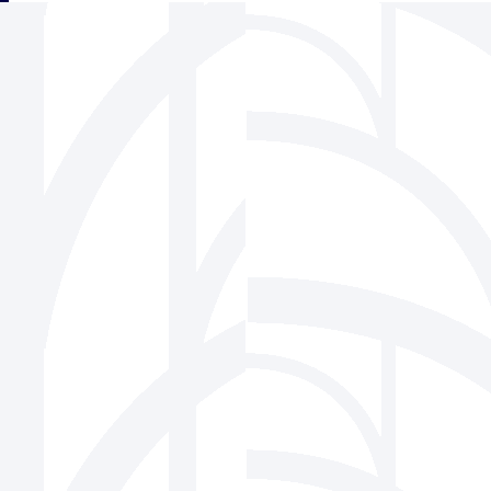
三角フェンス協会
939-1518 富山県南砺市松原220-6 株式会社ビーセーフ内
Tel 0763-22-1275 / Fax 0763-22-7836
Mail
info@sankaku-fence.jp
Copyright(c) SANKAKU FENCE Association Co.,Ltd.All Rights Reserved.