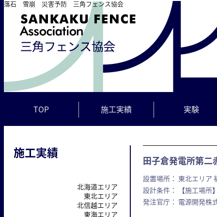
落石 雪崩 災害予防 三角フェンス協会
TOP
施工実績
実験
施工実績
田子倉発電所第二
設置場所： 東北エリア 
北海道エリア
設計条件： 【施工場所】
東北エリア
発注官庁： 電源開発株
北信越エリア
東海エリア