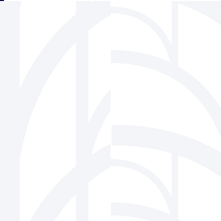
三角フェンス協会
939-1518 富山県南砺市松原220-6 株式会社ビーセーフ内
Tel 0763-22-1275 / Fax 0763-22-7836
Mail
info@sankaku-fence.jp
Copyright(c) SANKAKU FENCE Association Co.,Ltd.All Rights Reserved.