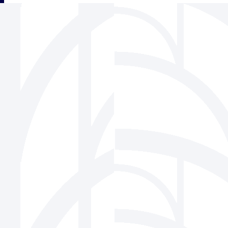
三角フェンス協会
939-1518 富山県南砺市松原220-6 株式会社ビーセーフ内
Tel 0763-22-1275 / Fax 0763-22-7836
Mail
info@sankaku-fence.jp
Copyright(c) SANKAKU FENCE Association Co.,Ltd.All Rights Reserved.