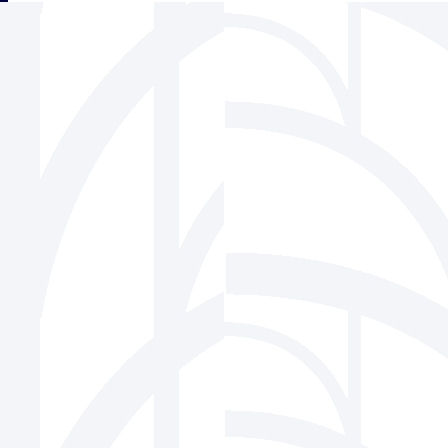
三角フェンス協会
939-1518 富山県南砺市松原220-6 株式会社ビーセーフ内
Tel 0763-22-1275 / Fax 0763-22-7836
Mail
info@sankaku-fence.jp
Copyright(c) SANKAKU FENCE Association Co.,Ltd.All Rights Reserved.