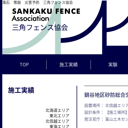
落石 雪崩 災害予防 三角フェンス協会
TOP
施工実績
実験
施工実績
鍋谷地区砂防総合
設置場所： 北信越エリア
北海道エリア
設計条件： 【施工場所】
東北エリア
発注官庁： 富山土木セ
北信越エリア
東海エリア