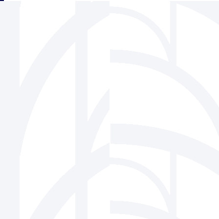
三角フェンス協会
939-1518 富山県南砺市松原220-6 株式会社ビーセーフ内
Tel 0763-22-1275 / Fax 0763-22-7836
Mail
info@sankaku-fence.jp
Copyright(c) SANKAKU FENCE Association Co.,Ltd.All Rights Reserved.