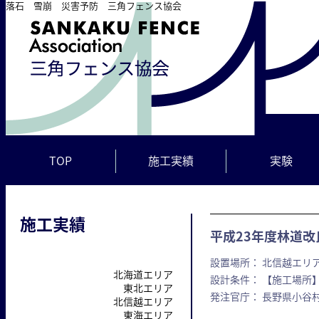
落石 雪崩 災害予防 三角フェンス協会
TOP
施工実績
実験
施工実績
平成23年度林道
設置場所： 北信越エリア
北海道エリア
設計条件： 【施工場所】
東北エリア
発注官庁： 長野県小谷
北信越エリア
東海エリア