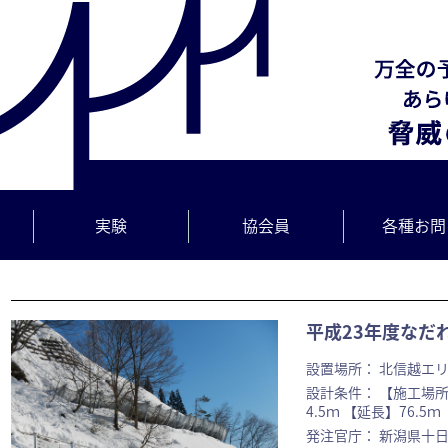
実験
協会員
各種お問
平成23年度なだ
設置場所： 北信越エリ
設計条件： 【施工場
4.5ｍ 【延長】76.5ｍ
発注官庁： 新潟県十