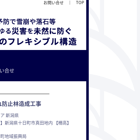
お問い合せ
｜
TOP
い合せ
れ防止林造成工事
ア 新潟県
所】新潟県十日町市真田地内 【柵高】
日町地域振興局