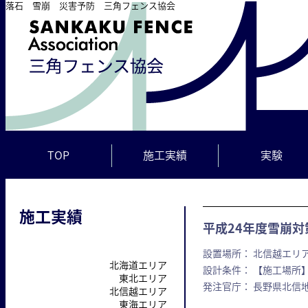
落石 雪崩 災害予防 三角フェンス協会
TOP
施工実績
実験
施工実績
平成24年度雪崩対
設置場所： 北信越エリア
北海道エリア
設計条件： 【施工場所】
東北エリア
発注官庁： 長野県北信
北信越エリア
東海エリア