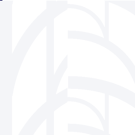
三角フェンス協会
939-1518 富山県南砺市松原220-6 株式会社ビーセーフ内
Tel 0763-22-1275 / Fax 0763-22-7836
Mail
info@sankaku-fence.jp
Copyright(c) SANKAKU FENCE Association Co.,Ltd.All Rights Reserved.