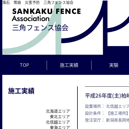
落石 雪崩 災害予防 三角フェンス協会
TOP
施工実績
実験
施工実績
平成26年度(主)
設置場所： 北信越エリア
北海道エリア
設計条件： 【施工場所】
東北エリア
発注官庁： 新潟県長岡
北信越エリア
東海エリア