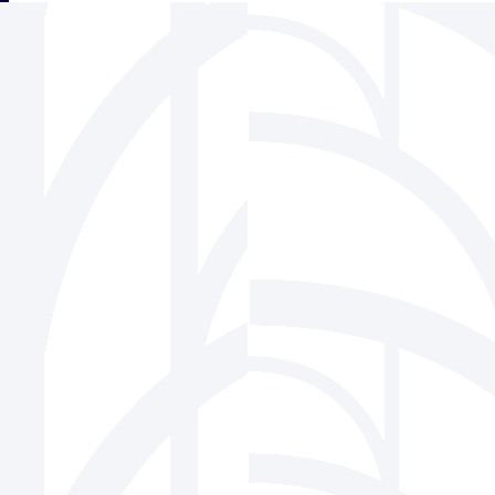
三角フェンス協会
939-1518 富山県南砺市松原220-6 株式会社ビーセーフ内
Tel 0763-22-1275 / Fax 0763-22-7836
Mail
info@sankaku-fence.jp
Copyright(c) SANKAKU FENCE Association Co.,Ltd.All Rights Reserved.