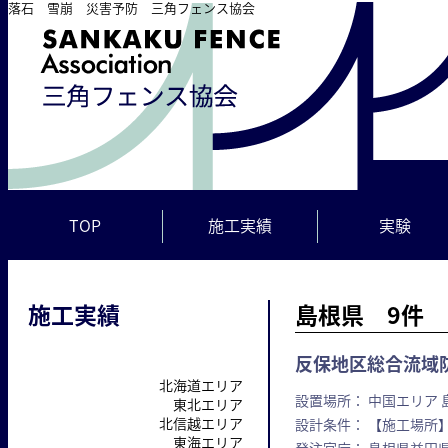
落石 雪崩 災害予防 三角フェンス協会
TOP
施工実績
実験
施工実績
島根県 9件
反保地区総合流域防
北海道エリア
設置場所： 中国エリア 
東北エリア
北信越エリア
設計条件： 【施工場所】
東海エリア